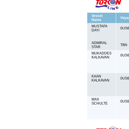
Vessel
Voya
Name
MUSTAFA
0US
DAYI
ADMIRAL
TBN
STAR
MUKADDES
0US
KALKAVAN
KAAN
0US
KALKAVAN
MAX
0US
SCHULTE