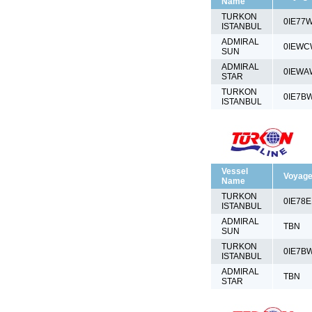
Name
TURKON
0IE77
ISTANBUL
ADMIRAL
0IEWC
SUN
ADMIRAL
0IEWA
STAR
TURKON
0IE7B
ISTANBUL
Vessel
Voyag
Name
TURKON
0IE78
ISTANBUL
ADMIRAL
TBN
SUN
TURKON
0IE7B
ISTANBUL
ADMIRAL
TBN
STAR