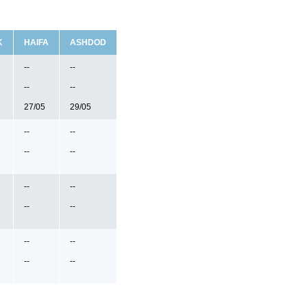
K
HAIFA
ASHDOD
--
--
--
--
27/05
29/05
--
--
--
--
--
--
--
--
--
--
--
--