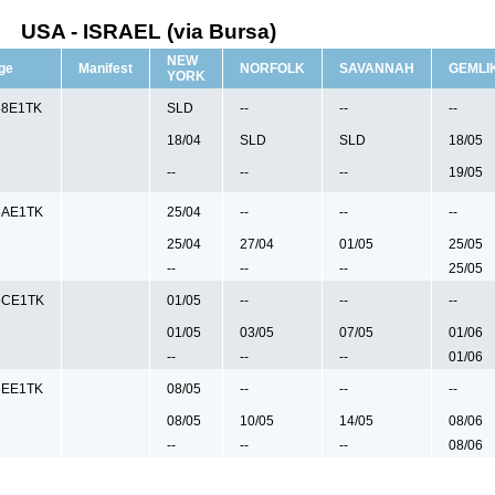
USA - ISRAEL (via Bursa)
NEW
ge
Manifest
NORFOLK
SAVANNAH
GEMLI
YORK
68E1TK
SLD
--
--
--
18/04
SLD
SLD
18/05
--
--
--
19/05
6AE1TK
25/04
--
--
--
25/04
27/04
01/05
25/05
--
--
--
25/05
6CE1TK
01/05
--
--
--
01/05
03/05
07/05
01/06
--
--
--
01/06
6EE1TK
08/05
--
--
--
08/05
10/05
14/05
08/06
--
--
--
08/06