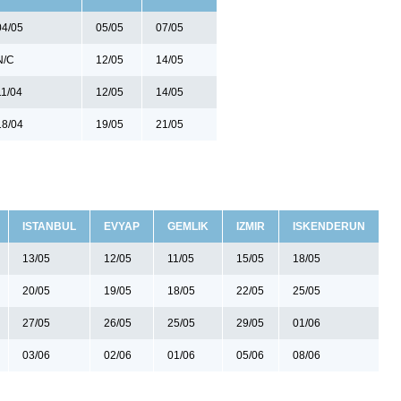
04/05
05/05
07/05
N/C
12/05
14/05
11/04
12/05
14/05
18/04
19/05
21/05
ISTANBUL
EVYAP
GEMLIK
IZMIR
ISKENDERUN
13/05
12/05
11/05
15/05
18/05
20/05
19/05
18/05
22/05
25/05
27/05
26/05
25/05
29/05
01/06
03/06
02/06
01/06
05/06
08/06