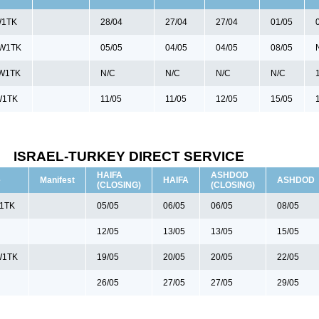
W1TK
28/04
27/04
27/04
01/05
W1TK
05/05
04/05
04/05
08/05
W1TK
N/C
N/C
N/C
N/C
W1TK
11/05
11/05
12/05
15/05
ISRAEL-TURKEY DIRECT SERVICE
HAIFA
ASHDOD
e
Manifest
HAIFA
ASHDOD
(CLOSING)
(CLOSING)
E1TK
05/05
06/05
06/05
08/05
12/05
13/05
13/05
15/05
W1TK
19/05
20/05
20/05
22/05
26/05
27/05
27/05
29/05