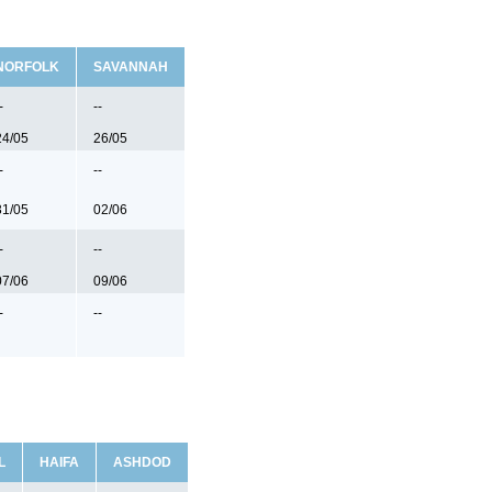
NORFOLK
SAVANNAH
-
--
24/05
26/05
-
--
31/05
02/06
-
--
07/06
09/06
-
--
L
HAIFA
ASHDOD