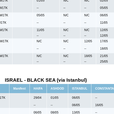
W1TK
01/05
N/C
N/C
02/05
W1TK
--
--
--
05/05
W1TK
05/05
N/C
N/C
06/05
W1TK
--
--
--
11/05
W1TK
11/05
N/C
N/C
12/05
--
--
--
12/05
HW1TK
N/C
N/C
12/05
17/05
--
--
--
18/05
W1TK
N/C
N/C
18/05
21/05
--
--
--
25/05
ISRAEL - BLACK SEA (via Istanbul)
e
Manifest
HAIFA
ASHDOD
ISTANBUL
CONSTANTA
E1TK
29/04
01/05
06/05
--
--
--
06/05
16/05
06/05
08/05
13/05
--