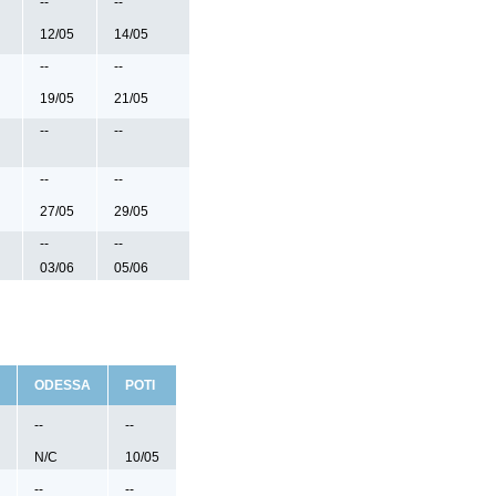
--
--
12/05
14/05
--
--
19/05
21/05
--
--
--
--
27/05
29/05
--
--
03/06
05/06
ODESSA
POTI
--
--
N/C
10/05
--
--