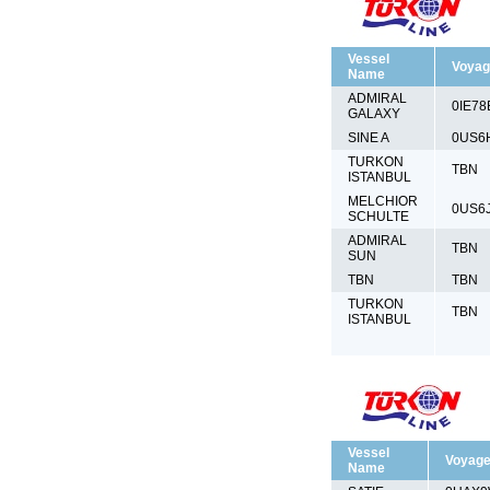
Vessel
Voyag
Name
ADMIRAL
0IE78
GALAXY
SINE A
0US6
TURKON
TBN
ISTANBUL
MELCHIOR
0US6
SCHULTE
ADMIRAL
TBN
SUN
TBN
TBN
TURKON
TBN
ISTANBUL
Vessel
Voyag
Name