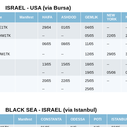
ISRAEL - USA (via Bursa)
NEW
e
Manifest
HAIFA
ASHDOD
GEMLIK
YORK
E1TK
29/04
01/05
04/05
--
-
HW1TK
--
--
05/05
22/05
06/05
08/05
11/05
--
-
JW1TK
--
--
12/05
29/05
13/05
15/05
18/05
--
-
--
--
19/05
05/06
20/05
22/05
25/05
--
-
--
--
25/05
BLACK SEA - ISRAEL (via Istanbul)
e
Manifest
CONSTANTA
ODESSA
POTI
ISTANBU