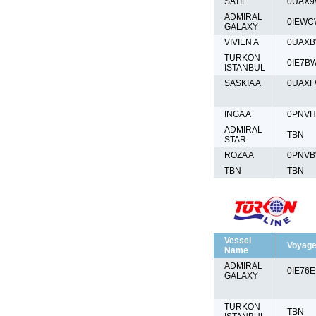
SATIE
0UAX9
ADMIRAL
0IEWC
GALAXY
VIVIEN A
0UAXB
TURKON
0IE7B
ISTANBUL
SASKIA A
0UAXF
INGA A
0PNV
ADMIRAL
TBN
STAR
ROZA A
0PNVB
TBN
TBN
Vessel
Voyag
Name
ADMIRAL
0IE76
GALAXY
TURKON
TBN